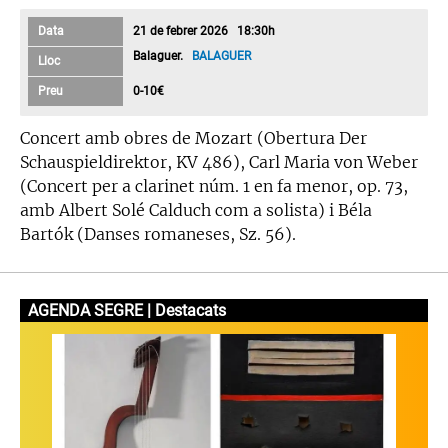
Data
21 de febrer 2026 18:30h
Balaguer.
BALAGUER
Lloc
Preu
0-10€
Concert amb obres de Mozart (Obertura Der
Schauspieldirektor, KV 486), Carl Maria von Weber
(Concert per a clarinet núm. 1 en fa menor, op. 73,
amb Albert Solé Calduch com a solista) i Béla
Bartók (Danses romaneses, Sz. 56).
AGENDA SEGRE | Destacats