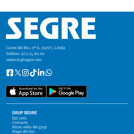
Carrer del Riu, nº 6, 25007, Lleida
Telèfon: 973.24.80.00
redaccio@segre.com
Facebook
Instagram
Tiktok
Linkedin
Whatsapp
Segueix-
Twitter
nos
a::
GRUP SEGRE
Qui som
Contacte
Altres webs del grup
Mapa del lloc