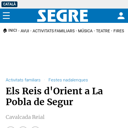
CATALÀ
Menú
🏠 INICI
AVUI
ACTIVITATS FAMILIARS
MÚSICA
TEATRE
FIRES I
Activitats familiars · Festes nadalenques
Els Reis d'Orient a La
Pobla de Segur
Cavalcada Reial