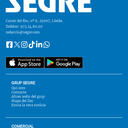
Carrer del Riu, nº 6, 25007, Lleida
Telèfon: 973.24.80.00
redaccio@segre.com
Facebook
Instagram
Tiktok
Linkedin
Whatsapp
Segueix-
Twitter
nos
a::
GRUP SEGRE
Qui som
Contacte
Altres webs del grup
Mapa del lloc
Envia la teva notícia
COMERCIAL