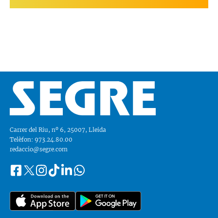
Carrer del Riu, nº 6, 25007, Lleida
Telèfon: 973.24.80.00
redaccio@segre.com
Facebook
Instagram
Tiktok
Linkedin
Whatsapp
Segueix-
Twitter
nos
a::