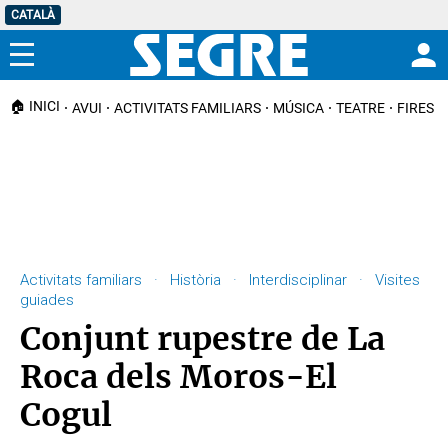
CATALÀ
Menú
🏠 INICI
AVUI
ACTIVITATS FAMILIARS
MÚSICA
TEATRE
FIRES I
Activitats familiars · Història · Interdisciplinar · Visites
guiades
Conjunt rupestre de La
Roca dels Moros-El
Cogul