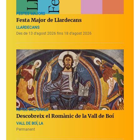
FESTES MAJORS
Festa Major de Llardecans
LLARDECANS
Des de 13 d’agost 2026 fins 18 d’agost 2026
RUTES CULTURALS
Descobreix el Romànic de la Vall de Boí
VALL DE BOÍ, LA
Permanent