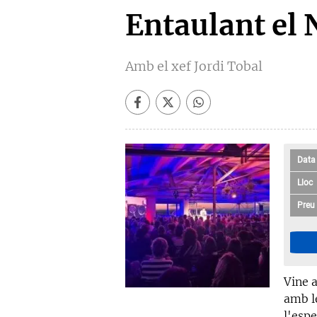
Entaulant el 
Amb el xef Jordi Tobal
Data
Lloc
Preu
Vine 
amb l
l'espe