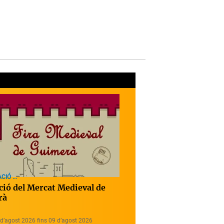
IÓ ...
ició del Mercat Medieval de
rà
d’agost 2026 fins 09 d’agost 2026