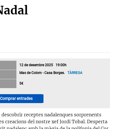
Nadal
12 de desembre 2025 19:00h
Mas de Colom - Casa Borges.
TÀRREGA
5€
Comprar entrades
a descobrir receptes nadalenques sorprenents
es creacions del nostre xef Jordi Tobal. Desperta
rit nadalenc amb la màgia de la polifonia del Cor