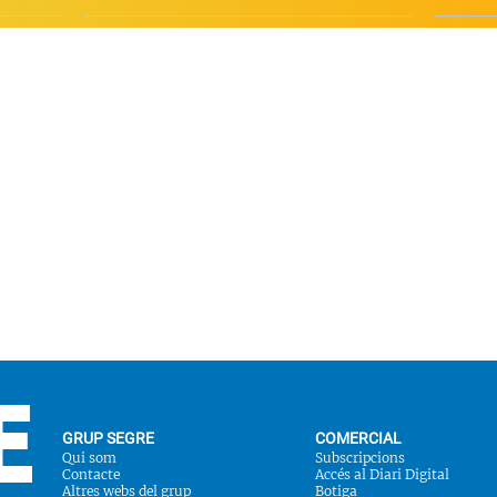
GRUP SEGRE
COMERCIAL
Qui som
Subscripcions
Contacte
Accés al Diari Digital
Altres webs del grup
Botiga