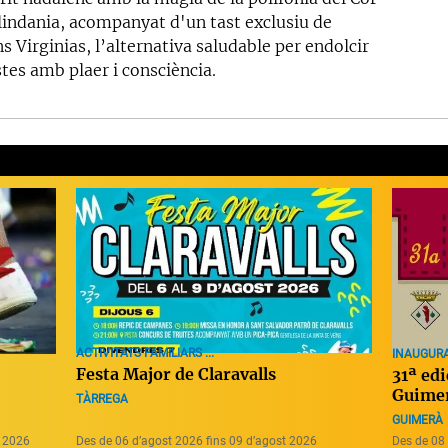
lindania, acompanyat d'un tast exclusiu de
s Virginias, l’alternativa saludable per endolcir
stes amb plaer i consciència.
ACTIVITATS FAMILIARS ...
INAUGURAC
Festa Major de Claravalls
31ª ed
Guime
TÀRREGA
GUIMERÀ
e 2026
Des de 06 d’agost 2026 fins 09 d’agost 2026
Des de 08 