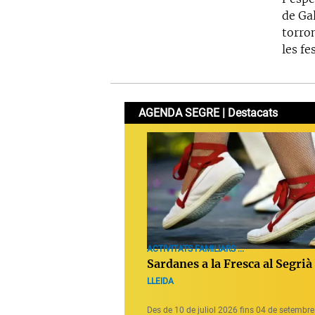
de Ga
torron
les fe
AGENDA SEGRE | Destacats
ACTIVITATS FAMILIARS ...
Sardanes a la Fresca al Segrià
LLEIDA
Des de 10 de juliol 2026 fins 04 de setembr