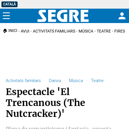
CATALÀ
Menú
🏠 INICI
AVUI
ACTIVITATS FAMILIARS
MÚSICA
TEATRE
FIRES I
Activitats familiars · Dansa · Música · Teatre
Espectacle 'El
Trencanous (The
Nutcracker)'
Plena de romanticisme i fantasia, aquesta