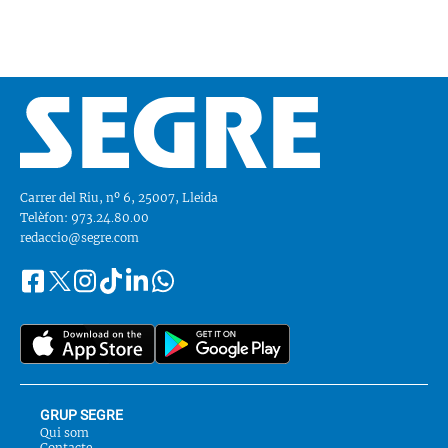
Carrer del Riu, nº 6, 25007, Lleida
Telèfon: 973.24.80.00
redaccio@segre.com
Facebook
Instagram
Tiktok
Linkedin
Whatsapp
Segueix-
Twitter
nos
a::
GRUP SEGRE
Qui som
Contacte