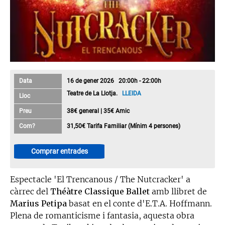
Data
16 de gener 2026 20:00h - 22:00h
Teatre de La Llotja.
LLEIDA
Lloc
Preu
38€ general | 35€ Amic
Com?
31,50€ Tarifa Familiar (Mínim 4 persones)
Comprar entrades
Espectacle 'El Trencanous / The Nutcracker' a
càrrec del
Théàtre Classique Ballet
amb llibret de
Marius Petipa
basat en el conte d'E.T.A. Hoffmann.
Plena de romanticisme i fantasia, aquesta obra