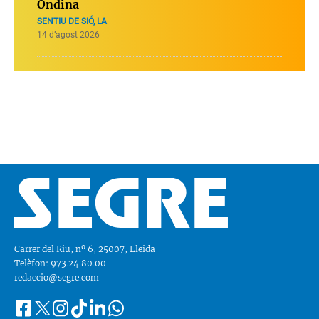
Ondina
SENTIU DE SIÓ, LA
14 d’agost 2026
Carrer del Riu, nº 6, 25007, Lleida
Telèfon: 973.24.80.00
redaccio@segre.com
Facebook
Instagram
Tiktok
Linkedin
Whatsapp
Segueix-