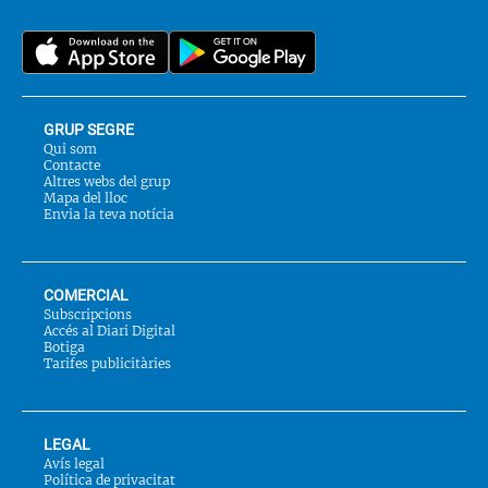
Twitter
nos
a::
GRUP SEGRE
Qui som
Contacte
Altres webs del grup
Mapa del lloc
Envia la teva notícia
COMERCIAL
Subscripcions
Accés al Diari Digital
Botiga
Tarifes publicitàries
LEGAL
Avís legal
Política de privacitat