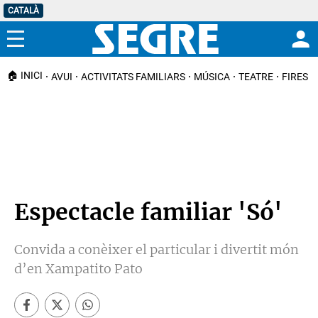
CATALÀ
Menú
🏠 INICI
AVUI
ACTIVITATS FAMILIARS
MÚSICA
TEATRE
FIRES I
Espectacle familiar 'Só'
Convida a conèixer el particular i divertit món
d’en Xampatito Pato