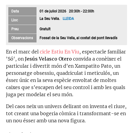
Data
01 de juliol 2026 20:30h - 22:00h
La Seu Vella.
LLEIDA
Lloc
Preu
Gratuït
Observacions
Fossat de la Seu Vella, al costat del pont llevadís
En el marc del
cicle Estiu En Viu
, espectacle familiar
'Só', on
Jesús Velasco Otero
convida a conèixer el
particular i divertit món d’en Xampatito Pato, un
personatge obsessiu, quadriculat i meticulós, un
ésser únic en la seva espècie envoltat de moltes
caixes que s’escapen del seu control i amb les quals
juga per modelar el seu món.
Del caos neix un univers delirant on inventa el riure,
tot creant una bogeria còmica i transformant-se en
un nou ésser amb una nova figura.