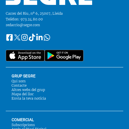
Carrer del Riu, nº 6, 25007, Lleida
Telèfon: 973.24.80.00
redaccio@segre.com
Facebook
Instagram
Tiktok
Linkedin
Whatsapp
Segueix-
Twitter
nos
a::
GRUP SEGRE
Qui som
Contacte
Altres webs del grup
Mapa del lloc
Envia la teva notícia
COMERCIAL
Subscripcions