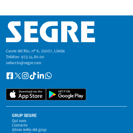
Carrer del Riu, nº 6, 25007, Lleida
Telèfon: 973.24.80.00
redaccio@segre.com
Facebook
Instagram
Tiktok
Linkedin
Whatsapp
Segueix-
Twitter
nos
a::
GRUP SEGRE
Qui som
Contacte
Altres webs del grup