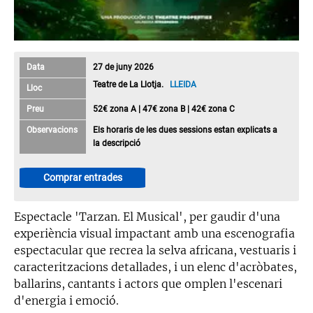
Data
27 de juny 2026
Teatre de La Llotja.
LLEIDA
Lloc
Preu
52€ zona A | 47€ zona B | 42€ zona C
Observacions
Els horaris de les dues sessions estan explicats a
la descripció
Comprar entrades
Espectacle 'Tarzan. El Musical', per gaudir d'una
experiència visual impactant amb una escenografia
espectacular que recrea la selva africana, vestuaris i
caracteritzacions detallades, i un elenc d'acròbates,
ballarins, cantants i actors que omplen l'escenari
d'energia i emoció.