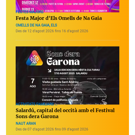
FESTES MAJORS
Festa Major d'Els Omells de Na Gaia
OMELLS DE NA GAIA, ELS
Des de 12 d’agost 2026 fins 16 d’agost 2026
ACTIVITATS FAMILIARS ...
Salardú, capital del occità amb el Festival
Sons dera Garona
NAUT ARAN
Des de 07 d’agost 2026 fins 09 d’agost 2026