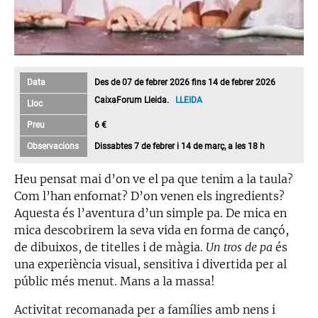
Data
Des de 07 de febrer 2026 fins 14 de febrer 2026
CaixaForum Lleida.
LLEIDA
Lloc
Preu
6 €
Observacions
Dissabtes 7 de febrer i 14 de març, a les 18 h
Heu pensat mai d’on ve el pa que tenim a la taula?
Com l’han enfornat? D’on venen els ingredients?
Aquesta és l’aventura d’un simple pa. De mica en
mica descobrirem la seva vida en forma de cançó,
de dibuixos, de titelles i de màgia.
Un tros de pa
és
una experiència visual, sensitiva i divertida per al
públic més menut. Mans a la massa!
Activitat recomanada per a famílies amb nens i