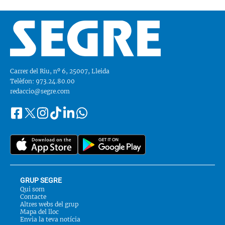
Carrer del Riu, nº 6, 25007, Lleida
Telèfon: 973.24.80.00
redaccio@segre.com
Facebook
Instagram
Tiktok
Linkedin
Whatsapp
Segueix-
Twitter
nos
a::
GRUP SEGRE
Qui som
Contacte
Altres webs del grup
Mapa del lloc
Envia la teva notícia