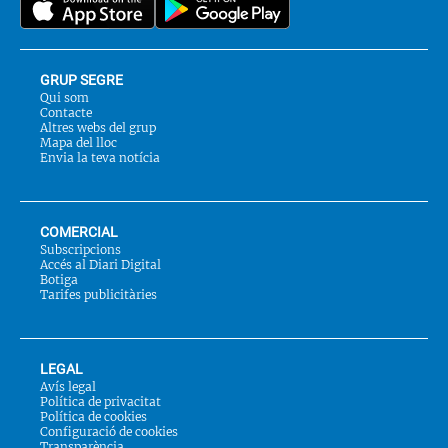
GRUP SEGRE
Qui som
Contacte
Altres webs del grup
Mapa del lloc
Envia la teva notícia
COMERCIAL
Subscripcions
Accés al Diari Digital
Botiga
Tarifes publicitàries
LEGAL
Avís legal
Política de privacitat
Política de cookies
Configuració de cookies
Transparència