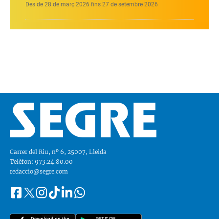
Des de 28 de març 2026 fins 27 de setembre 2026
Carrer del Riu, nº 6, 25007, Lleida
Telèfon: 973.24.80.00
redaccio@segre.com
Facebook
Instagram
Tiktok
Linkedin
Whatsapp
Segueix-
Twitter
nos
a::