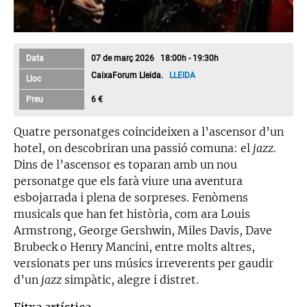
Data
07 de març 2026 18:00h - 19:30h
CaixaForum Lleida.
LLEIDA
Lloc
Preu
6 €
Quatre personatges coincideixen a l’ascensor d’un
hotel, on descobriran una passió comuna: el
jazz
.
Dins de l’ascensor es toparan amb un nou
personatge que els farà viure una aventura
esbojarrada i plena de sorpreses. Fenòmens
musicals que han fet història, com ara Louis
Armstrong, George Gershwin, Miles Davis, Dave
Brubeck o Henry Mancini, entre molts altres,
versionats per uns músics irreverents per gaudir
d’un
jazz
simpàtic, alegre i distret.
Fitxa artística