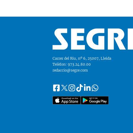
Carrer del Riu, nº 6, 25007, Lleida
Telèfon: 973.24.80.00
redaccio@segre.com
Facebook
Instagram
Tiktok
Linkedin
Whatsapp
Segueix-
Twitter
nos
a::