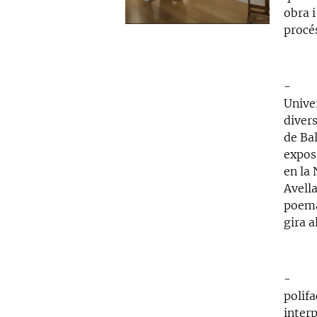
obra i
procé
Unive
divers
de Bal
exposa
en la 
Avella
poemar
gira a
polif
interp