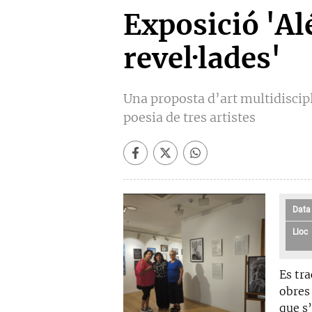
Exposició 'Al
revel·lades'
Una proposta d’art multidiscipl
poesia de tres artistes
Data
Lloc
Es tr
obres 
que s