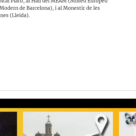
pital Plató, al Hall del MEAM (Museu Europeu
 Modern de Barcelona), i al Monestir de les
nes (Lleida).