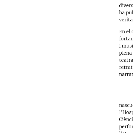
divers
ha pub
verita
En el 
forta
i mus
plena 
teatra
retra
narrat
nascu
l'Hos
Ciènc
perfo