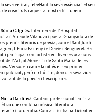
 la seva veritat, rebel·lant la seva essència i el seu
s de creació. En aquesta mostra hi trobem:
-
Sònia C. Ignés:
Infermera de l’Hospital
rsitari Arnaude Vilanova i poeta. Guanyadora de
os premis literaris de poesia, com el Sant Jordi
aguer, I'Enric Farreny i el Xavier Benguerel. Ha
t i participat com artista en diverses ocasions
Nit de l'Art, al Monestir de Santa Maria de les
nes. Versos en caure la nit és el seu primer
i publicat, però no l'últim, doncs la seva vida
l voltant de la poesia i l'escriptura.
-
Núria Dardinyà:
Cantant professional i artista
acètica que combina música, literatura,
retació i fotografia. Com actriu ha participat en