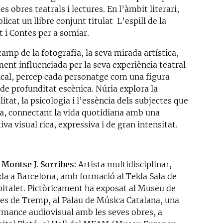
es obres teatrals i lectures. En l’àmbit literari,
licat un llibre conjunt titulat L’espill de la
t i Contes per a somiar.
camp de la fotografia, la seva mirada artística,
ment influenciada per la seva experiència teatral
ical, percep cada personatge com una figura
de profunditat escènica. Núria explora la
litat, la psicologia i l’essència dels subjectes que
ta, connectant la vida quotidiana amb una
iva visual rica, expressiva i de gran intensitat.
-
Montse J. Sorribes:
Artista multidisciplinar,
da a Barcelona, amb formació al Tekla Sala de
pitalet. Pictòricament ha exposat al Museu de
ies de Tremp, al Palau de Música Catalana, una
rmance audiovisual amb les seves obres, a