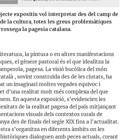
ojecte expositiu vol interpretar des del camp de
i de la cultura, totes les greus problemàtiques
rrossega la pagesia catalana.
literatura, la pintura o en altres manifestacions
iques, el gènere pastoral és el que idealitza la
camperola, pagesa. La visió bucòlica del món
català , sovint construïda des de les ciutats, ha
nat un imaginari moltes vegades equivoc i
fet d’una realitat molt més complexa del que
nem. En aquesta exposició, s’evidencien les
xitats de la realitat pagesa del país mitjançant
sentacions visuals dels contextos rurals de
nya des de finals del segle XIX fins a l’actualitat.
stra s’organitza en diferents àmbits on les
 històriques dialoguen amb peces actuals, creant