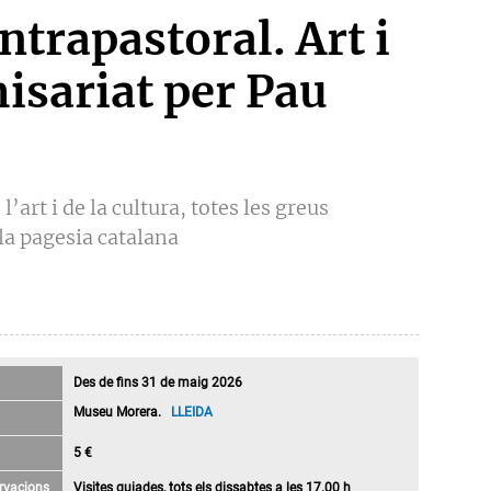
ntrapastoral. Art i
isariat per Pau
’art i de la cultura, totes les greus
la pagesia catalana
Des de fins 31 de maig 2026
Museu Morera.
LLEIDA
5 €
rvacions
Visites guiades, tots els dissabtes a les 17.00 h