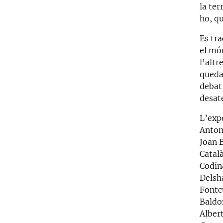
la te
ho, qu
Es tr
el món
l’altr
queda 
debat 
desat
L’exp
Anton
Joan B
Catal
Codin
Delsh
Fontcu
Baldo
Alber