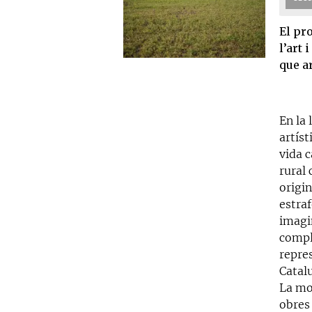
El pr
l’art 
que a
En la 
artíst
vida 
rural 
origi
estra
imagi
comple
repre
Catalu
La mo
obres