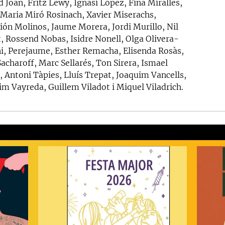
 Joan, Fritz Lewy, Ignasi López, Fina Miralles,
 Maria Miró Rosinach, Xavier Miserachs,
ión Molinos, Jaume Morera, Jordi Murillo, Nil
, Rossend Nobas, Isidre Nonell, Olga Olivera-
i, Perejaume, Esther Remacha, Elisenda Rosàs,
Sacharoff, Marc Sellarés, Ton Sirera, Ismael
, Antoni Tàpies, Lluís Trepat, Joaquim Vancells,
im Vayreda, Guillem Viladot i Miquel Viladrich.