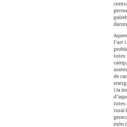
contr
perme
gaireb
darre
Aquest
l’art 
probl
totes
camp,
sosten
de ca
energi
i la 
d’aqu
totes
rural 
genera
món de