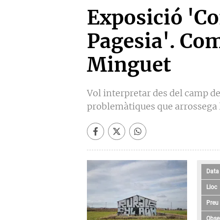
Exposició 'Co
Pagesia'. Com
Minguet
Vol interpretar des del camp de l
problemàtiques que arrossega 
Data
Lloc
Preu
Obse