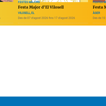
FESTES MAJORS
FESTES 
Festa Major d'El Vilosell
Festa 
VILOSELL, EL
ÀGER
6
Des de 07 d’agost 2026 fins 17 d’agost 2026
Des de 10 