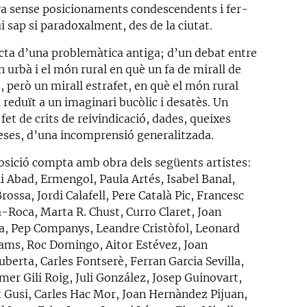
rra sense posicionaments condescendents i fer-
i sap si paradoxalment, des de la ciutat.
acta d’una problemàtica antiga; d’un debat entre
 urbà i el món rural en què un fa de mirall de
e, però un mirall estrafet, en què el món rural
reduït a un imaginari bucòlic i desatès. Un
fet de crits de reivindicació, dades, queixes
eses, d’una incomprensió generalitzada.
osició compta amb obra dels següents artistes:
i Abad, Ermengol, Paula Artés, Isabel Banal,
rossa, Jordi Calafell, Pere Català Pic, Francesc
à-Roca, Marta R. Chust, Curro Claret, Joan
a, Pep Companys, Leandre Cristòfol, Leonard
ams, Roc Domingo, Aitor Estévez, Joan
berta, Carles Fontserè, Ferran Garcia Sevilla,
mer Gili Roig, Juli González, Josep Guinovart,
t Gusi, Carles Hac Mor, Joan Hernàndez Pijuan,