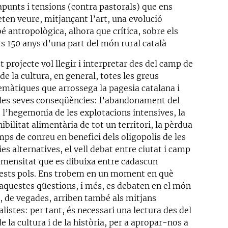
apunts i tensions (contra pastorals) que ens
ten veure, mitjançant l’art, una evolució
é antropològica, alhora que crítica, sobre els
rs 150 anys d’una part del món rural català
 projecte vol llegir i interpretar des del camp de
i de la cultura, en general, totes les greus
emàtiques que arrossega la pagesia catalana i
 les seves conseqüències: l’abandonament del
 l’hegemonia de les explotacions intensives, la
ibilitat alimentària de tot un territori, la pèrdua
mps de conreu en benefici dels oligopolis de les
es alternatives, el vell debat entre ciutat i camp
immensitat que es dibuixa entre cadascun
ests pols. Ens trobem en un moment en què
 aquestes qüestions, i més, es debaten en el món
i, de vegades, arriben també als mitjans
listes: per tant, és necessari una lectura des del
 la cultura i de la història, per a apropar-nos a