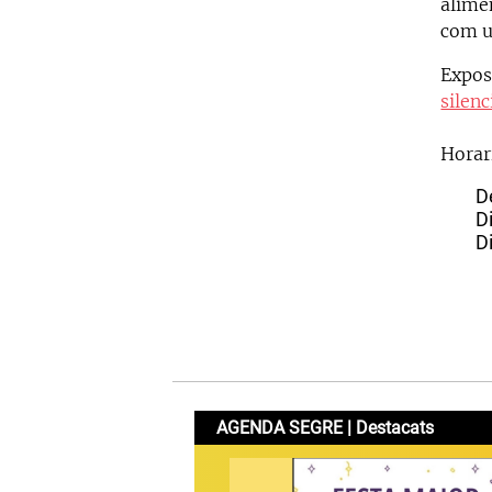
alime
com u
Expos
silenc
Horar
D
D
D
AGENDA SEGRE | Destacats