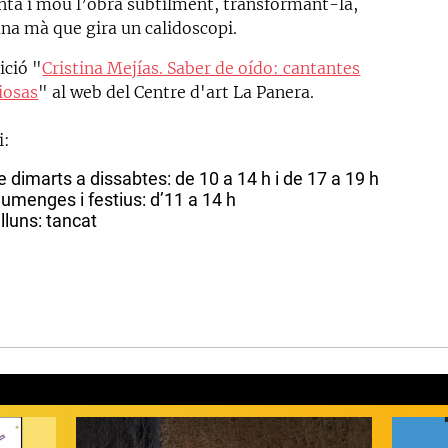
nta i mou l’obra subtilment, transformant-la,
na mà que gira un calidoscopi.
ició "
Cristina Mejías. Saber de oído: cantantes
iosas
" al web del Centre d'art La Panera.
i:
e dimarts a dissabtes: de 10 a 14 h i de 17 a 19 h
iumenges i festius: d’11 a 14 h
illuns: tancat