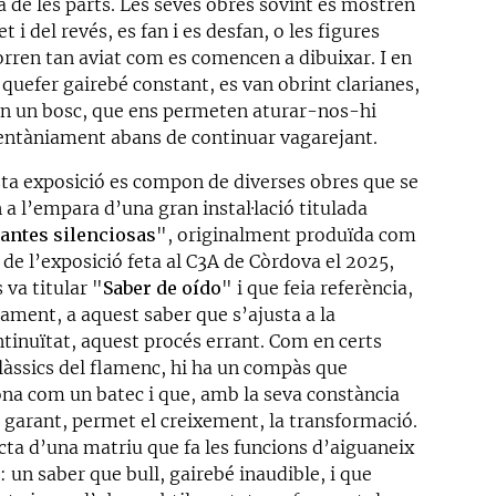
a de les parts. Les seves obres sovint es mostren
et i del revés, es fan i es desfan, o les figures
orren tan aviat com es comencen a dibuixar. I en
 quefer gairebé constant, es van obrint clarianes,
n un bosc, que ens permeten aturar-nos-hi
tàniament abans de continuar vagarejant.
ta exposició es compon de diverses obres que se
 a l’empara d’una gran instal·lació titulada
antes silenciosas
", originalment produïda com
 de l’exposició feta al C3A de Còrdova el 2025,
 va titular "
Saber de oído
" i que feia referència,
sament, a aquest saber que s’ajusta a la
ntinuïtat, aquest procés errant. Com en certs
clàssics del flamenc, hi ha un compàs que
ona com un batec i que, amb la seva constància
 garant, permet el creixement, la transformació.
acta d’una matriu que fa les funcions d’aiguaneix
: un saber que bull, gairebé inaudible, i que