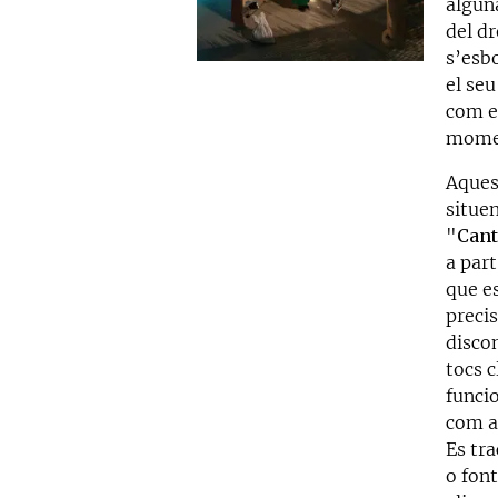
algun
del dr
s’esb
el seu
com e
momen
Aques
situen
"
Cant
a part
que es
preci
disco
tocs 
funci
com a
Es tr
o font