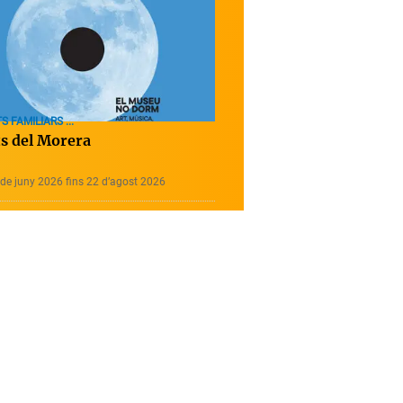
S FAMILIARS ...
ts del Morera
de juny 2026 fins 22 d’agost 2026