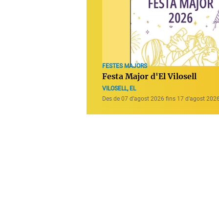
FESTES MAJORS
Festa Major d'El Vilosell
VILOSELL, EL
Des de 07 d’agost 2026 fins 17 d’agost 202