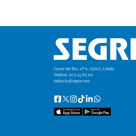
Carrer del Riu, nº 6, 25007, Lleida
Telèfon: 973.24.80.00
redaccio@segre.com
Facebook
Instagram
Tiktok
Linkedin
Whatsapp
Segueix-
Twitter
nos
a::