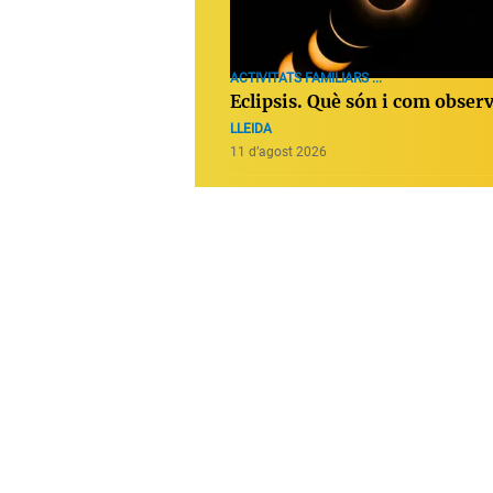
ACTIVITATS FAMILIARS ...
Eclipsis. Què són i com obser
LLEIDA
11 d’agost 2026