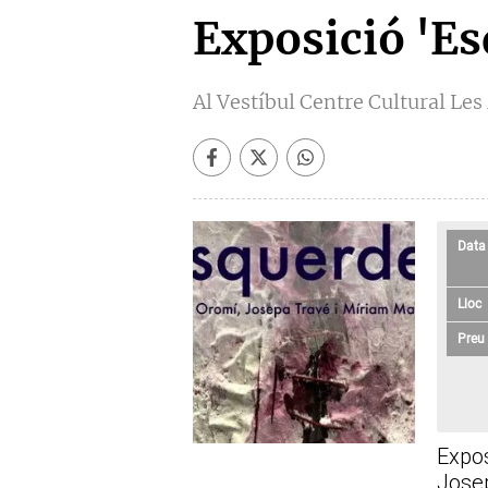
Exposició 'E
Al Vestíbul Centre Cultural Le
Data
Lloc
Preu
Expos
Jose