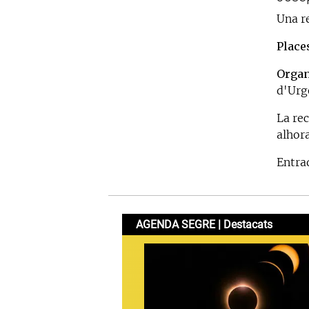
Una re
Place
Organ
d'Urge
La re
alhora
Entrad
AGENDA SEGRE | Destacats