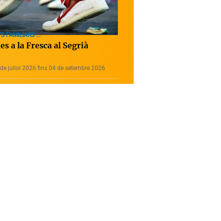
S FAMILIARS ...
s a la Fresca al Segrià
de juliol 2026 fins 04 de setembre 2026