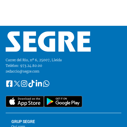
Carrer del Riu, nº 6, 25007, Lleida
Telèfon: 973.24.80.00
redaccio@segre.com
Facebook
Instagram
Tiktok
Linkedin
Whatsapp
Segueix-
Twitter
nos
a::
GRUP SEGRE
Qui som