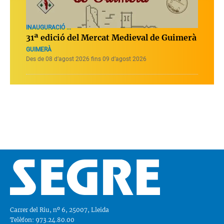
INAUGURACIÓ ...
31ª edició del Mercat Medieval de Guimerà
GUIMERÀ
Des de 08 d’agost 2026 fins 09 d’agost 2026
Carrer del Riu, nº 6, 25007, Lleida
Telèfon: 973.24.80.00