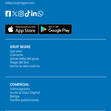
redaccio@segre.com
Facebook
Instagram
Tiktok
Linkedin
Whatsapp
Segueix-
Twitter
nos
a::
GRUP SEGRE
Qui som
Contacte
Altres webs del grup
Mapa del lloc
Envia la teva notícia
COMERCIAL
Subscripcions
Accés al Diari Digital
Botiga
Tarifes publicitàries