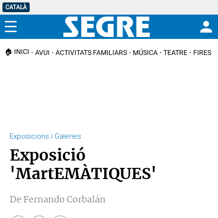
CATALÀ
Menú
🏠 INICI
AVUI
ACTIVITATS FAMILIARS
MÚSICA
TEATRE
FIRES I
Exposicions i Galeries
Exposició
'MartEMÀTIQUES'
De Fernando Corbalán