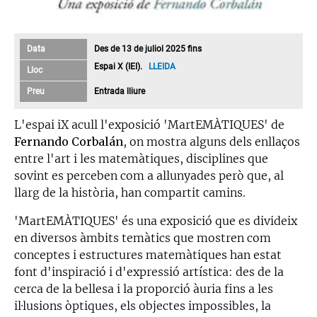
Data
Des de 13 de juliol 2025 fins
Espai X (IEI).
LLEIDA
Lloc
Preu
Entrada lliure
L'espai iX acull l'exposició 'MartEMÀTIQUES' de
Fernando Corbalán
, on mostra alguns dels enllaços
entre l'art i les matemàtiques, disciplines que
sovint es perceben com a allunyades però que, al
llarg de la història, han compartit camins.
'MartEMÀTIQUES' és una exposició que es divideix
en diversos àmbits temàtics que mostren com
conceptes i estructures matemàtiques han estat
font d'inspiració i d'expressió artística: des de la
cerca de la bellesa i la proporció àuria fins a les
il·lusions òptiques, els objectes impossibles, la