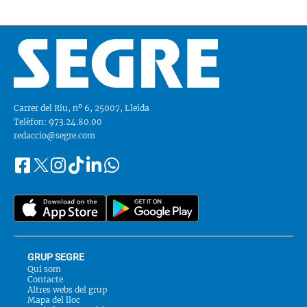
Carrer del Riu, nº 6, 25007, Lleida
Telèfon: 973.24.80.00
redaccio@segre.com
Facebook
Instagram
Tiktok
Linkedin
Whatsapp
Segueix-
Twitter
nos
a::
GRUP SEGRE
Qui som
Contacte
Altres webs del grup
Mapa del lloc