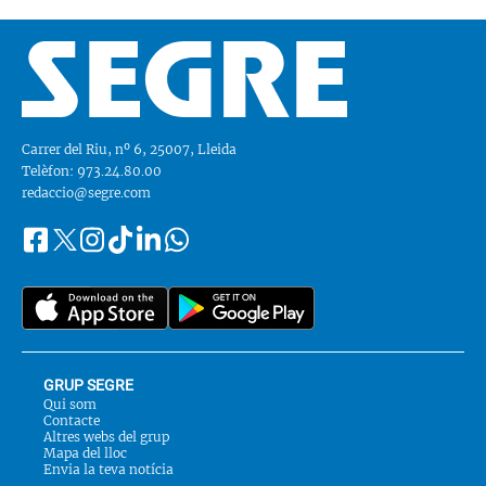
Carrer del Riu, nº 6, 25007, Lleida
Telèfon: 973.24.80.00
redaccio@segre.com
Facebook
Instagram
Tiktok
Linkedin
Whatsapp
Segueix-
Twitter
nos
a::
GRUP SEGRE
Qui som
Contacte
Altres webs del grup
Mapa del lloc
Envia la teva notícia