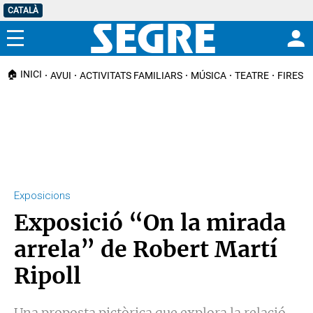
CATALÀ
Menú
🏠 INICI
AVUI
ACTIVITATS FAMILIARS
MÚSICA
TEATRE
FIRES I
Exposicions
Exposició “On la mirada
arrela” de Robert Martí
Ripoll
Una proposta pictòrica que explora la relació