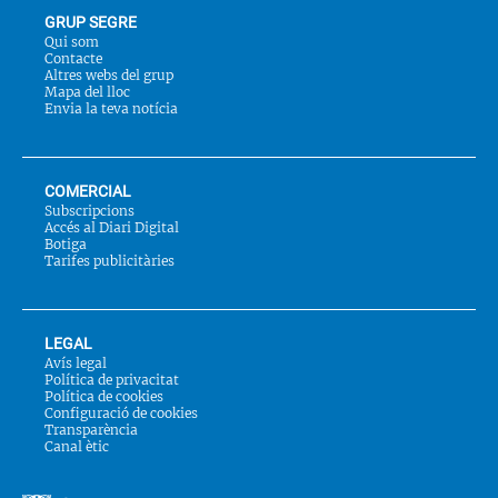
GRUP SEGRE
Qui som
Contacte
Altres webs del grup
Mapa del lloc
Envia la teva notícia
COMERCIAL
Subscripcions
Accés al Diari Digital
Botiga
Tarifes publicitàries
LEGAL
Avís legal
Política de privacitat
Política de cookies
Configuració de cookies
Transparència
Canal ètic