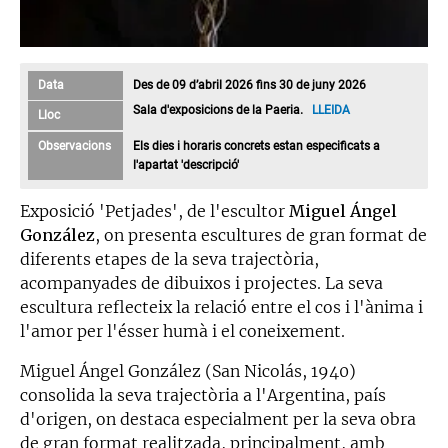
Data
Des de 09 d’abril 2026 fins 30 de juny 2026
Sala d'exposicions de la Paeria.
LLEIDA
Lloc
Observacions
Els dies i horaris concrets estan especificats a
l'apartat 'descripció'
Exposició 'Petjades', de l'escultor
Miguel Ángel
González
, on presenta escultures de gran format de
diferents etapes de la seva trajectòria,
acompanyades de dibuixos i projectes. La seva
escultura reflecteix la relació entre el cos i l'ànima i
l'amor per l'ésser humà i el coneixement.
Miguel Ángel González (San Nicolás, 1940)
consolida la seva trajectòria a l'Argentina, país
d'origen, on destaca especialment per la seva obra
de gran format realitzada, principalment, amb