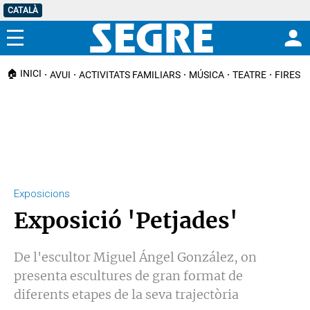
CATALÀ
Menú
🏠 INICI
AVUI
ACTIVITATS FAMILIARS
MÚSICA
TEATRE
FIRES I
Exposicions
Exposició 'Petjades'
De l'escultor Miguel Ángel González, on
presenta escultures de gran format de
diferents etapes de la seva trajectòria