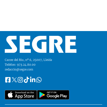
Carrer del Riu, nº 6, 25007, Lleida
Telèfon: 973.24.80.00
redaccio@segre.com
Facebook
Instagram
Tiktok
Linkedin
Whatsapp
Segueix-
Twitter
nos
a::