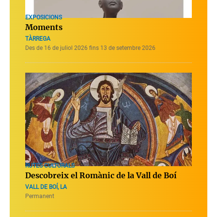
EXPOSICIONS
Moments
TÀRREGA
Des de 16 de juliol 2026 fins 13 de setembre 2026
RUTES CULTURALS
Descobreix el Romànic de la Vall de Boí
VALL DE BOÍ, LA
Permanent