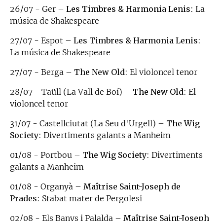
26/07 - Ger –
Les Timbres & Harmonia Lenis
: La
música de Shakespeare
27/07 - Espot –
Les Timbres & Harmonia Lenis
:
La música de Shakespeare
27/07 - Berga –
The New Old
: El violoncel tenor
28/07 - Taüll (La Vall de Boí) –
The New Old
: El
violoncel tenor
31/07 - Castellciutat (La Seu d'Urgell) –
The Wig
Society
: Divertiments galants a Manheim
01/08 - Portbou –
The Wig Society
: Divertiments
galants a Manheim
01/08 - Organyà –
Maîtrise Saint-Joseph de
Prades
: Stabat mater de Pergolesi
02/08 - Els Banys i Palalda –
Maîtrise Saint-Joseph