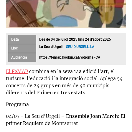
Data
Des de 04 de juliol 2025 fins 24 d’agost 2025
La Seu d'Urgell.
SEU D'URGELL, LA
Lloc
Audiencia
https://femap.koobin.cat/?idioma=CA
El FeMAP
combina en la seva 14a edició l’art, el
turisme, l’educació i la integració social. Aplega 54
concerts de 24 grups en més de 40 municipis
diferents del Pirineu en tres estats.
Programa
04/07 - La Seu d'Urgell –
Ensemble Joan March
: El
primer Requiem de Montserrat