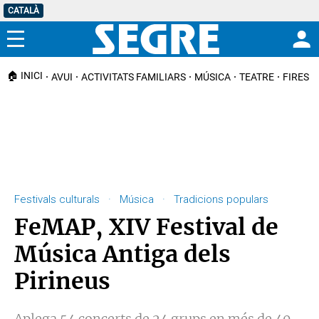
CATALÀ
Menú
🏠 INICI
AVUI
ACTIVITATS FAMILIARS
MÚSICA
TEATRE
FIRES I
Festivals culturals · Música · Tradicions populars
FeMAP, XIV Festival de
Música Antiga dels
Pirineus
Aplega 54 concerts de 24 grups en més de 40