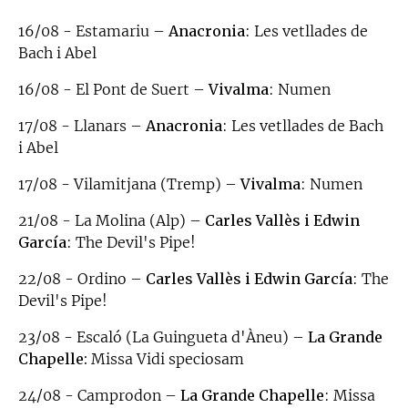
16/08 - Estamariu –
Anacronia
: Les vetllades de
Bach i Abel
16/08 - El Pont de Suert –
Vivalma
: Numen
17/08 - Llanars –
Anacronia
: Les vetllades de Bach
i Abel
17/08 - Vilamitjana (Tremp) –
Vivalma
: Numen
21/08 - La Molina (Alp) –
Carles Vallès i Edwin
García
: The Devil's Pipe!
22/08 - Ordino –
Carles Vallès i Edwin García
: The
Devil's Pipe!
23/08 - Escaló (La Guingueta d'Àneu) –
La Grande
Chapelle:
Missa Vidi speciosam
24/08 - Camprodon –
La Grande Chapelle
: Missa