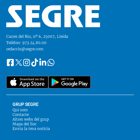
Carrer del Riu, nº 6, 25007, Lleida
Telèfon: 973.24.80.00
redaccio@segre.com
Facebook
Instagram
Tiktok
Linkedin
Whatsapp
Segueix-
Twitter
nos
a::
GRUP SEGRE
Qui som
Contacte
Altres webs del grup
Mapa del lloc
Envia la teva notícia