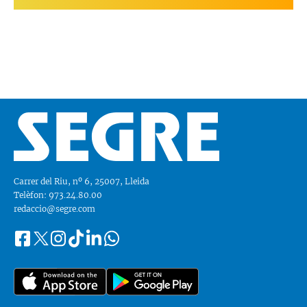
Carrer del Riu, nº 6, 25007, Lleida
Telèfon: 973.24.80.00
redaccio@segre.com
Facebook
Instagram
Tiktok
Linkedin
Whatsapp
Segueix-
Twitter
nos
a::