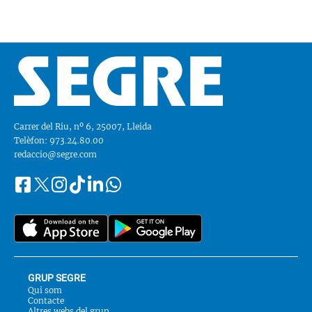
Carrer del Riu, nº 6, 25007, Lleida
Telèfon: 973.24.80.00
redaccio@segre.com
Facebook
Instagram
Tiktok
Linkedin
Whatsapp
Segueix-
Twitter
nos
a::
GRUP SEGRE
Qui som
Contacte
Altres webs del grup