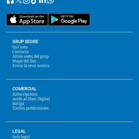
Segueix-
Twitter
nos
a::
GRUP SEGRE
Qui som
Contacte
Altres webs del grup
Mapa del lloc
Envia la teva notícia
COMERCIAL
Subscripcions
Accés al Diari Digital
Botiga
Tarifes publicitàries
LEGAL
Avís legal