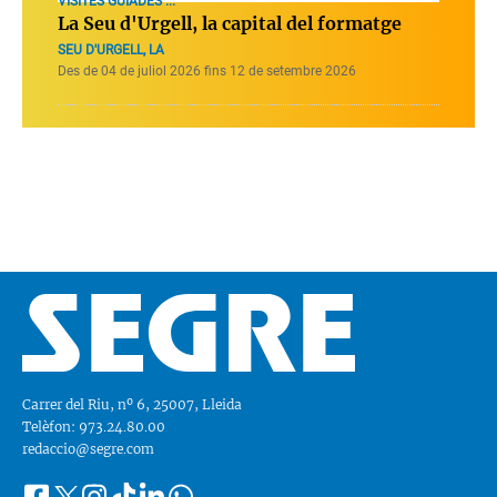
VISITES GUIADES ...
La Seu d'Urgell, la capital del formatge
SEU D'URGELL, LA
Des de 04 de juliol 2026 fins 12 de setembre 2026
Carrer del Riu, nº 6, 25007, Lleida
Telèfon: 973.24.80.00
redaccio@segre.com
Facebook
Instagram
Tiktok
Linkedin
Whatsapp