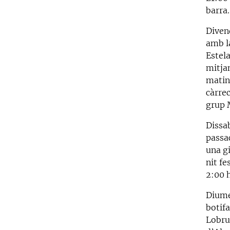
barra.
Divend
amb l
Estela
mitjan
matin
càrrec
grup M
Dissab
passa
una g
nit fe
2:00 h
Diumen
botifa
Lobrut