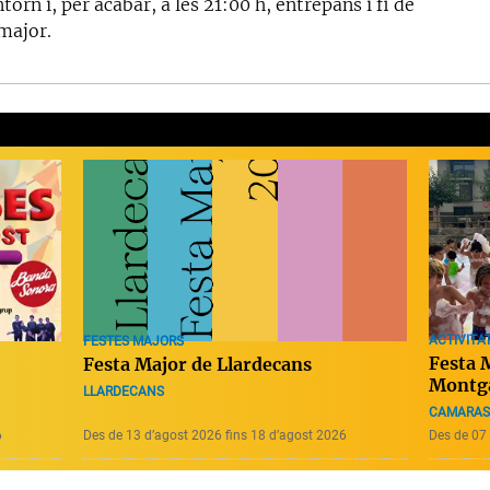
torn i, per acabar, a les 21:00 h, entrepans i fi de
 major.
ACTIVITAT
FESTES MAJORS
Festa 
Festa Major de Llardecans
Montg
LLARDECANS
CAMARAS
6
Des de 13 d’agost 2026 fins 18 d’agost 2026
Des de 07 