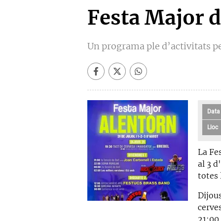
Festa Major 
Un programa ple d’activitats pe
Data
Lloc
La Fes
al 3 
totes 
Dijous
cerves
21:00 