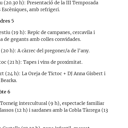
u (20.30 h): Presentació de la III Temporada
s Escèniques, amb refrigeri.
dres 5
festiu (19 h): Repic de campanes, cercavila i
da de gegants amb colles convidades.
(20 h): A càrrec del pregoner/a de l’any.
oc (21 h): Tapes i vins de proximitat.
t (24 h): La Oreja de Tictoc + DJ Anna Gisbert i
 Bearka.
bte 6
Torneig intercultural (9 h), espectacle familiar
lassos (12 h) i sardanes amb la Cobla Tàrrega (13