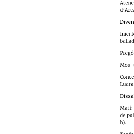
Atene
d’Art
Diven
Inici 
balla
Pregó 
Mos-t
Concer
Luara
Dissa
Matí: 
de pal
h).