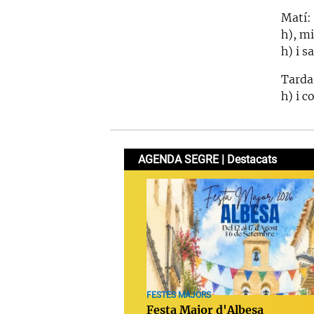
Matí: 
h), m
h) i s
Tarda
h) i c
AGENDA SEGRE | Destacats
FESTES MAJORS
Festa Major d'Albesa