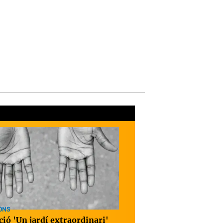
ONS
ció 'Un jardí extraordinari'