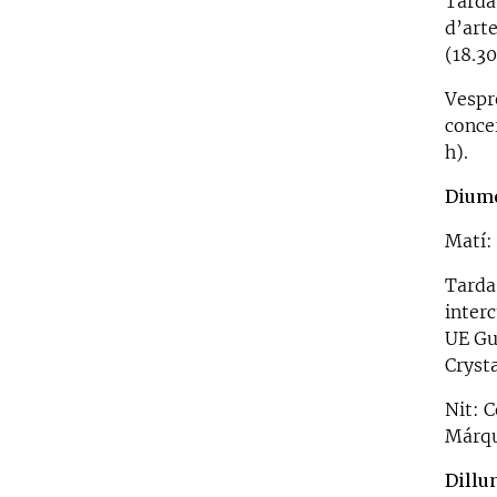
Tarda:
d’art
(18.30
Vespre
conce
h).
Dium
Matí: 
Tarda
interc
UE Gu
Crysta
Nit: 
Márqu
Dillu