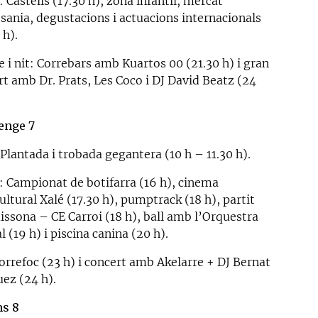
 Castells (17.30 h), zona infantil, mercat
esania, degustacions i actuacions internacionals
 h).
 i nit: Correbars amb Kuartos 00 (21.30 h) i gran
rt amb Dr. Prats, Les Coco i DJ David Beatz (24
enge 7
Plantada i trobada gegantera (10 h – 11.30 h).
: Campionat de botifarra (16 h), cinema
ultural Xalé (17.30 h), pumptrack (18 h), partit
issona – CE Carroi (18 h), ball amb l’Orquestra
l (19 h) i piscina canina (20 h).
Correfoc (23 h) i concert amb Akelarre + DJ Bernat
ez (24 h).
ns 8