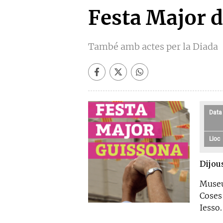
Festa Major 
També amb actes per la Diada
Data
Lloc
Dijou
Museu
Coses
Iesso.