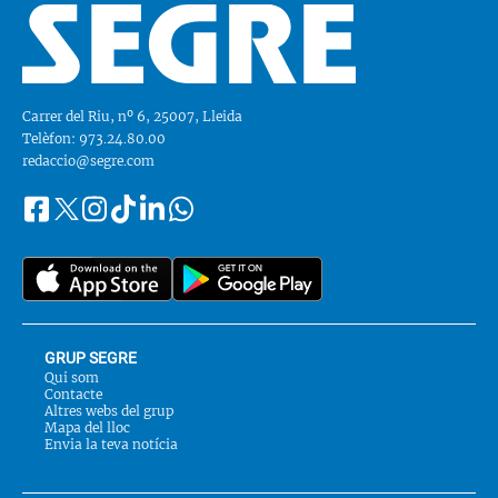
Carrer del Riu, nº 6, 25007, Lleida
Telèfon: 973.24.80.00
redaccio@segre.com
Facebook
Instagram
Tiktok
Linkedin
Whatsapp
Segueix-
Twitter
nos
a::
GRUP SEGRE
Qui som
Contacte
Altres webs del grup
Mapa del lloc
Envia la teva notícia