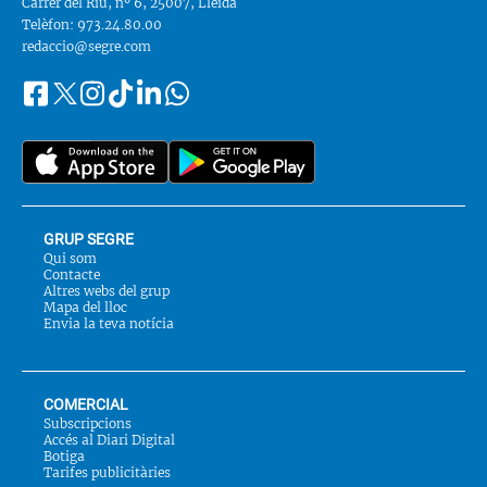
Carrer del Riu, nº 6, 25007, Lleida
Telèfon: 973.24.80.00
redaccio@segre.com
Facebook
Instagram
Tiktok
Linkedin
Whatsapp
Segueix-
Twitter
nos
a::
GRUP SEGRE
Qui som
Contacte
Altres webs del grup
Mapa del lloc
Envia la teva notícia
COMERCIAL
Subscripcions
Accés al Diari Digital
Botiga
Tarifes publicitàries