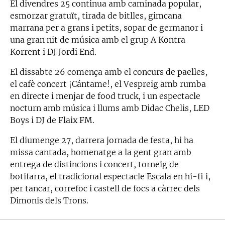
El divendres 25 continua amb caminada popular,
esmorzar gratuït, tirada de bitlles, gimcana
marrana per a grans i petits, sopar de germanor i
una gran nit de música amb el grup A Kontra
Korrent i DJ Jordi End.
El dissabte 26 comença amb el concurs de paelles,
el cafè concert ¡Cántame!, el Vespreig amb rumba
en directe i menjar de food truck, i un espectacle
nocturn amb música i llums amb Didac Chelis, LED
Boys i DJ de Flaix FM.
El diumenge 27, darrera jornada de festa, hi ha
missa cantada, homenatge a la gent gran amb
entrega de distincions i concert, torneig de
botifarra, el tradicional espectacle Escala en hi-fi i,
per tancar, correfoc i castell de focs a càrrec dels
Dimonis dels Trons.