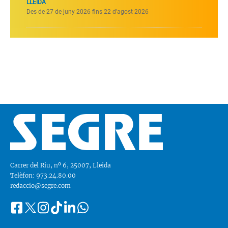
LLEIDA
Des de 27 de juny 2026 fins 22 d’agost 2026
Carrer del Riu, nº 6, 25007, Lleida
Telèfon: 973.24.80.00
redaccio@segre.com
Facebook
Instagram
Tiktok
Linkedin
Whatsapp
Segueix-
Twitter
nos