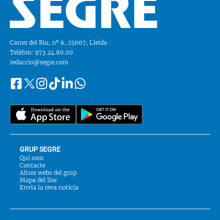
Carrer del Riu, nº 6, 25007, Lleida
Telèfon: 973.24.80.00
redaccio@segre.com
Facebook
Instagram
Tiktok
Linkedin
Whatsapp
Segueix-
Twitter
nos
a::
GRUP SEGRE
Qui som
Contacte
Altres webs del grup
Mapa del lloc
Envia la teva notícia