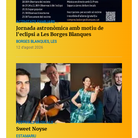
ACTIVITATS FAMILIARS ...
Jornada astronòmica amb motiu de
l'eclipsi a Les Borges Blanques
BORGES BLANQUES, LES
12 d’agost 2026
FESTIVALS MUSICALS ...
Sweet Noyse
ESTAMARIU