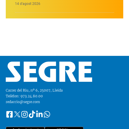
14 d’agost 2026
Carrer del Riu, nº 6, 25007, Lleida
Telèfon: 973.24.80.00
redaccio@segre.com
Facebook
Instagram
Tiktok
Linkedin
Whatsapp
Segueix-
Twitter
nos
a::