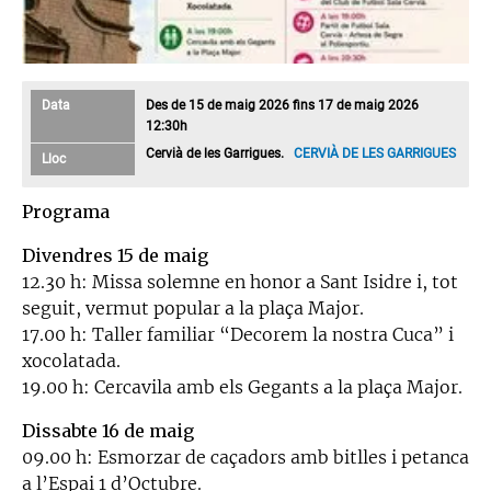
Data
Des de 15 de maig 2026 fins 17 de maig 2026
12:30h
Cervià de les Garrigues.
CERVIÀ DE LES GARRIGUES
Lloc
Programa
Divendres 15 de maig
12.30 h: Missa solemne en honor a Sant Isidre i, tot
seguit, vermut popular a la plaça Major.
17.00 h: Taller familiar “Decorem la nostra Cuca” i
xocolatada.
19.00 h: Cercavila amb els Gegants a la plaça Major.
Dissabte 16 de maig
09.00 h: Esmorzar de caçadors amb bitlles i petanca
a l’Espai 1 d’Octubre.