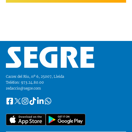
Carrer del Riu, nº 6, 25007, Lleida
Telèfon: 973.24.80.00
redaccio@segre.com
Facebook
Instagram
Tiktok
Linkedin
Whatsapp
Segueix-
Twitter
nos
a::