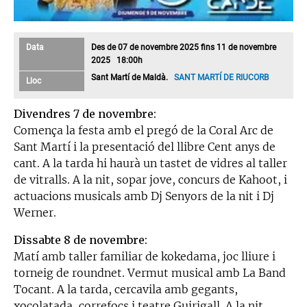
Data
Des de 07 de novembre 2025 fins 11 de novembre
2025 18:00h
Sant Martí de Maldà.
SANT MARTÍ DE RIUCORB
Lloc
Divendres 7 de novembre:
Comença la festa amb el pregó de la Coral Arc de
Sant Martí i la presentació del llibre Cent anys de
cant. A la tarda hi haurà un tastet de vidres al taller
de vitralls. A la nit, sopar jove, concurs de Kahoot, i
actuacions musicals amb Dj Senyors de la nit i Dj
Werner.
Dissabte 8 de novembre:
Matí amb taller familiar de kokedama, joc lliure i
torneig de roundnet. Vermut musical amb La Band
Tocant. A la tarda, cercavila amb gegants,
xocolatada, correfocs i teatre Guirigall. A la nit,