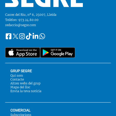
Carrer del Riu, nº 6, 25007, Lleida
Telèfon: 973.24.80.00
redaccio@segre.com
Facebook
Instagram
Tiktok
Linkedin
Whatsapp
Segueix-
Twitter
nos
a::
GRUP SEGRE
Qui som
Contacte
Altres webs del grup
Mapa del lloc
Envia la teva notícia
COMERCIAL
Subscripcions