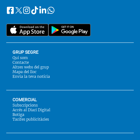
Facebook
Instagram
Tiktok
Linkedin
Whatsapp
Segueix-
Twitter
nos
a::
GRUP SEGRE
Qui som
Contacte
Altres webs del grup
Mapa del lloc
Envia la teva notícia
COMERCIAL
Subscripcions
Accés al Diari Digital
Botiga
Tarifes publicitàries