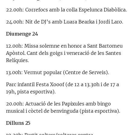
22.00h: Correfocs amb la colla Espe­lunca Diabòlica.
24.00h: Nit de DJ’s amb Luara Bearka i Jordi Laro.
Diumenge 24
12.00h: Missa solemne en honor a Sant Bartomeu
Apòstol. Cant dels goigs i veneració de les Santes
Relíquies.
13.00h: Vermut popular (Centre de Serveis).
Parc infantil Festa Xooof (de 12 a 13.30h i de 17 a
19h, pista esportiva).
20.00h: Actuació de les Papixules amb bingo
musical i còctel de benvinguda (pista esportiva).
Dilluns 25
19.30h: Partit solters/solteres contra