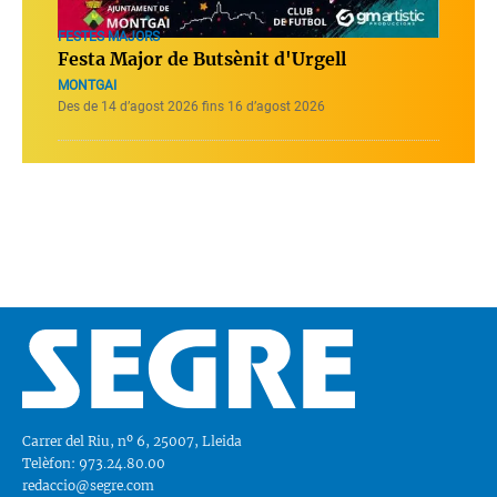
FESTES MAJORS
Festa Major de Butsènit d'Urgell
MONTGAI
Des de 14 d’agost 2026 fins 16 d’agost 2026
Carrer del Riu, nº 6, 25007, Lleida
Telèfon: 973.24.80.00
redaccio@segre.com