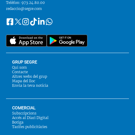
Telèfon: 973.24.80.00
redaccio@segre.com
Facebook
Instagram
Tiktok
Linkedin
Whatsapp
Segueix-
Twitter
nos
a::
GRUP SEGRE
Qui som
Contacte
Altres webs del grup
Mapa del lloc
Envia la teva notícia
COMERCIAL
Subscripcions
Accés al Diari Digital
Botiga
Tarifes publicitàries