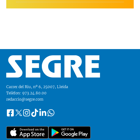
Carrer del Riu, nº 6, 25007, Lleida
Telèfon: 973.24.80.00
redaccio@segre.com
Facebook
Instagram
Tiktok
Linkedin
Whatsapp
Segueix-
Twitter
nos
a::