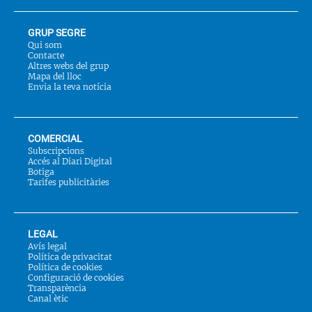
GRUP SEGRE
Qui som
Contacte
Altres webs del grup
Mapa del lloc
Envia la teva notícia
COMERCIAL
Subscripcions
Accés al Diari Digital
Botiga
Tarifes publicitàries
LEGAL
Avís legal
Política de privacitat
Política de cookies
Configuració de cookies
Transparència
Canal ètic