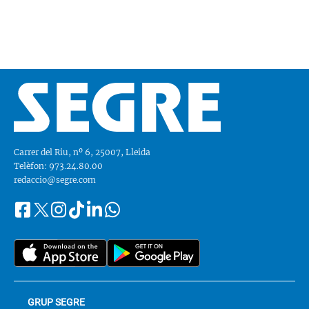
Carrer del Riu, nº 6, 25007, Lleida
Telèfon: 973.24.80.00
redaccio@segre.com
Facebook
Instagram
Tiktok
Linkedin
Whatsapp
Segueix-
Twitter
nos
a::
GRUP SEGRE