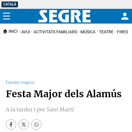
CATALÀ
Menú
🏠 INICI
AVUI
ACTIVITATS FAMILIARS
MÚSICA
TEATRE
FIRES I
Festes majors
Festa Major dels Alamús
A la tardor i per Sant Martí