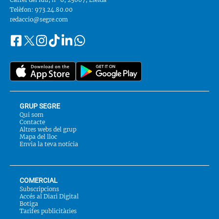
Telèfon: 973.24.80.00
redaccio@segre.com
Facebook
Instagram
Tiktok
Linkedin
Whatsapp
Segueix-
Twitter
nos
a::
GRUP SEGRE
Qui som
Contacte
Altres webs del grup
Mapa del lloc
Envia la teva notícia
COMERCIAL
Subscripcions
Accés al Diari Digital
Botiga
Tarifes publicitàries