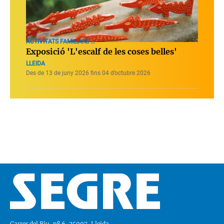
ACTIVITATS FAMILIARS ...
Exposició 'L'escalf de les coses belles'
LLEIDA
Des de 13 de juny 2026 fins 04 d’octubre 2026
Carrer del Riu, nº 6, 25007, Lleida