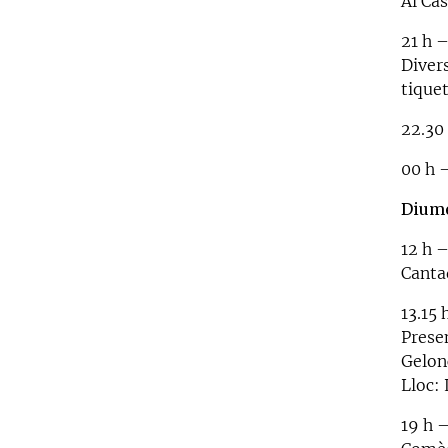
Al Cas
21 h 
Diver
tiquet
22.30
00 h 
Diume
12 h –
Canta
13.15
Prese
Gelon
Lloc:
19 h –