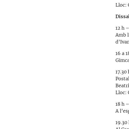
Lloc: 
Dissa
12 h –
Amb l
d’Ivar
16 a 
Gimca
17.30
Postal
Beatri
Lloc:
18 h 
A l’es
19.30