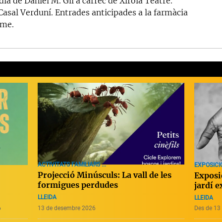
a de Daniel M. Gil a càrrec de Xiroia Teatre.
Casal Verduní. Entrades anticipades a la farmàcia
sme.
ACTIVITATS FAMILIARS ...
EXPOSICI
Projecció Minúsculs: La vall de les
Exposi
formigues perdudes
jardí 
LLEIDA
LLEIDA
6
13 de desembre 2026
Des de 13 