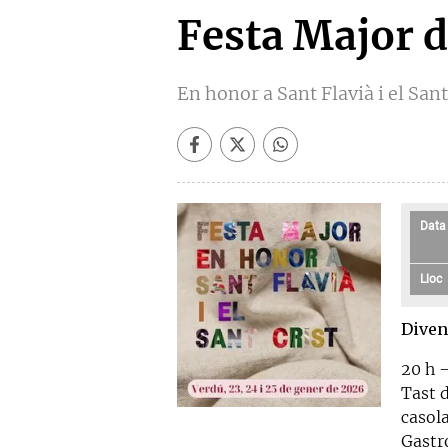
Festa Major 
En honor a Sant Flavià i el Sant
Data
Lloc
Diven
20 h 
Tast d
casola
Gastr