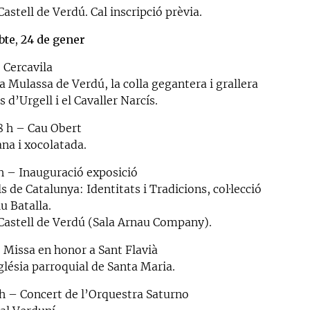
Castell de Verdú. Cal inscripció prèvia.
bte, 24 de gener
 Cercavila
a Mulassa de Verdú, la colla gegantera i grallera
s d’Urgell i el Cavaller Narcís.
18 h – Cau Obert
na i xocolatada.
 h – Inauguració exposició
s de Catalunya: Identitats i Tradicions, col·lecció
u Batalla.
 Castell de Verdú (Sala Arnau Company).
– Missa en honor a Sant Flavià
glésia parroquial de Santa Maria.
 h – Concert de l’Orquestra Saturno