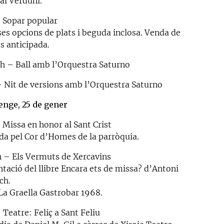
al Verduní.
– Sopar popular
ses opcions de plats i beguda inclosa. Venda de
s anticipada.
 h – Ball amb l’Orquestra Saturno
– Nit de versions amb l’Orquestra Saturno
nge, 25 de gener
 Missa en honor al Sant Crist
da pel Cor d’Homes de la parròquia.
 h – Els Vermuts de Xercavins
ntació del llibre Encara ets de missa? d’Antoni
ch.
 La Graella Gastrobar 1968.
 Teatre: Feliç a Sant Feliu