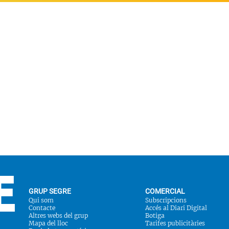
GRUP SEGRE
COMERCIAL
Qui som
Subscripcions
Contacte
Accés al Diari Digital
Altres webs del grup
Botiga
Mapa del lloc
Tarifes publicitàries