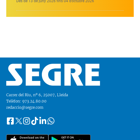
Des de 13 de juny 2026 fins 04 d’octubre 2026
Carrer del Riu, nº 6, 25007, Lleida
Telèfon: 973.24.80.00
redaccio@segre.com
Facebook
Instagram
Tiktok
Linkedin
Whatsapp
Segueix-
Twitter
nos
a::