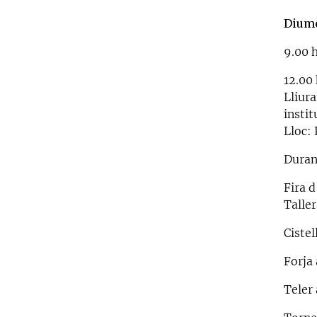
Dium
9.00 
12.00 
Lliur
instit
Lloc: 
Durant
Fira 
Talle
Cistel
Forja
Teler