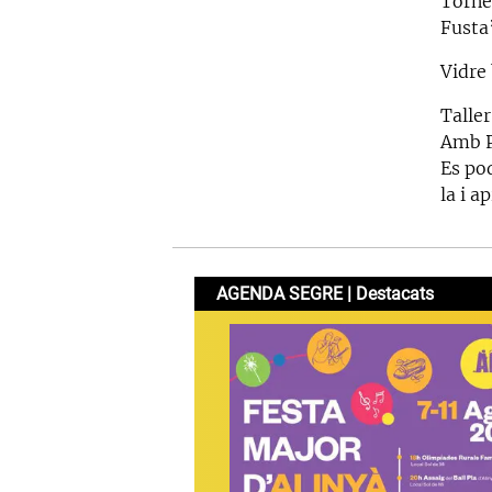
Torne
Fusta
Vidre
Taller
Amb P
Es po
la i 
AGENDA SEGRE | Destacats