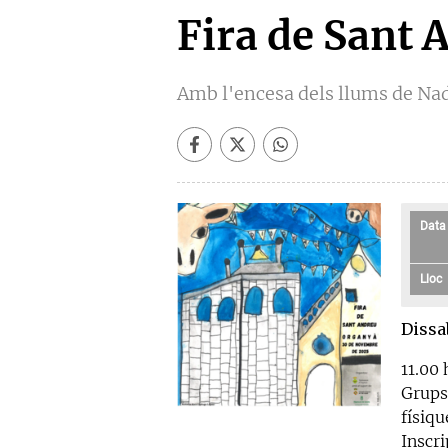
Fira de Sant 
Amb l'encesa dels llums de Na
Data
Lloc
Dissa
11.00
Grups 
físiqu
Inscri