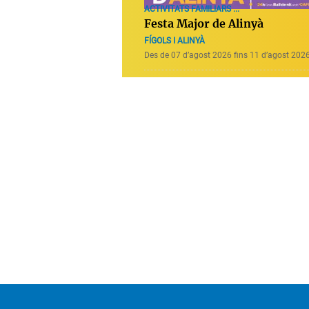
ACTIVITATS FAMILIARS ...
Festa Major de Alinyà
FÍGOLS I ALINYÀ
Des de 07 d’agost 2026 fins 11 d’agost 202