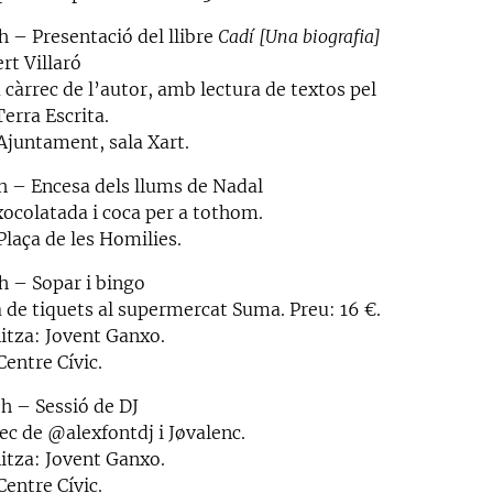
h – Presentació del llibre
Cadí [Una biografia]
rt Villaró
 càrrec de l’autor, amb lectura de textos pel
erra Escrita.
 Ajuntament, sala Xart.
 h – Encesa dels llums de Nadal
ocolatada i coca per a tothom.
Plaça de les Homilies.
 h – Sopar i bingo
 de tiquets al supermercat Suma. Preu: 16 €.
itza: Jovent Ganxo.
Centre Cívic.
 h – Sessió de DJ
ec de @alexfontdj i Jøvalenc.
itza: Jovent Ganxo.
Centre Cívic.