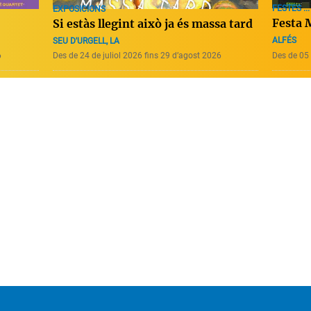
FESTES ...
EXPOSICIONS
Festa 
Si estàs llegint això ja és massa tard
ALFÉS
SEU D'URGELL, LA
6
Des de 24 de juliol 2026 fins 29 d’agost 2026
Des de 05 