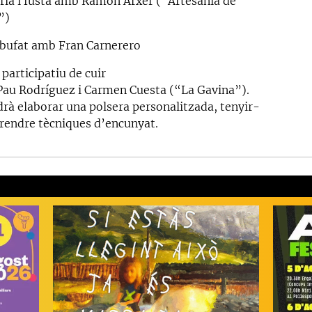
ria i fusta amb Ramon Arxer (“Artesania de
”)
 bufat amb Fran Carnerero
 participatiu de cuir
au Rodríguez i Carmen Cuesta (“La Gavina”).
drà elaborar una polsera personalitzada, tenyir-
aprendre tècniques d’encunyat.