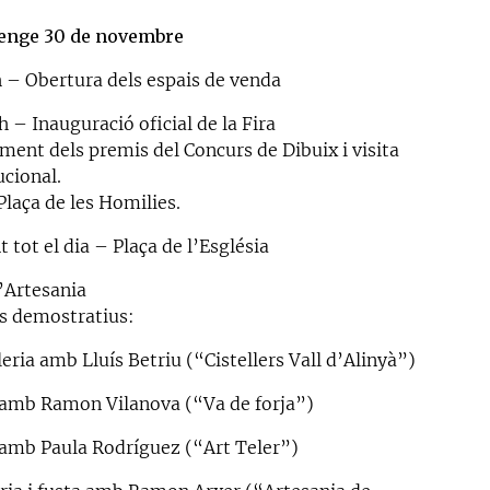
enge 30 de novembre
h – Obertura dels espais de venda
h – Inauguració oficial de la Fira
ament dels premis del Concurs de Dibuix i visita
ucional.
Plaça de les Homilies.
 tot el dia – Plaça de l’Església
d’Artesania
rs demostratius:
leria amb Lluís Betriu (“Cistellers Vall d’Alinyà”)
 amb Ramon Vilanova (“Va de forja”)
 amb Paula Rodríguez (“Art Teler”)