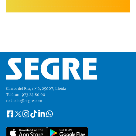
Carrer del Riu, nº 6, 25007, Lleida
Telèfon: 973.24.80.00
redaccio@segre.com
Facebook
Instagram
Tiktok
Linkedin
Whatsapp
Segueix-
Twitter
nos
a::