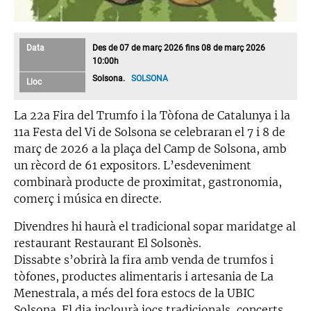
Data
Des de 07 de març 2026 fins 08 de març 2026
10:00h
Solsona.
SOLSONA
Lloc
La 22a Fira del Trumfo i la Tòfona de Catalunya i la
11a Festa del Vi de Solsona se celebraran el 7 i 8 de
març de 2026 a la plaça del Camp de Solsona, amb
un rècord de 61 expositors. L’esdeveniment
combinarà producte de proximitat, gastronomia,
comerç i música en directe.
Divendres hi haurà el tradicional sopar maridatge al
restaurant Restaurant El Solsonès.
Dissabte s’obrirà la fira amb venda de trumfos i
tòfones, productes alimentaris i artesania de La
Menestrala, a més del fora estocs de la UBIC
Solsona. El dia inclourà jocs tradicionals, concerts,