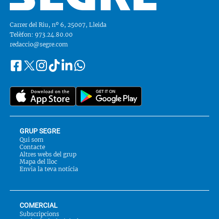
Carrer del Riu, nº 6, 25007, Lleida
Telèfon: 973.24.80.00
redaccio@segre.com
Facebook
Instagram
Tiktok
Linkedin
Whatsapp
Segueix-
Twitter
nos
a::
GRUP SEGRE
Qui som
Contacte
Altres webs del grup
Mapa del lloc
Envia la teva notícia
COMERCIAL
Subscripcions