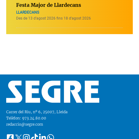
Festa Major de Llardecans
LLARDECANS
Des de 13 d’agost 2026 fins 18 d’agost 2026
Carrer del Riu, nº 6, 25007, Lleida
Telèfon: 973.24.80.00
redaccio@segre.com
Facebook
Instagram
Tiktok
Linkedin
Whatsapp