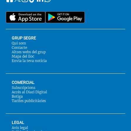
Segueix-
Twitter
nos
a::
GRUP SEGRE
Qui som
Contacte
Altres webs del grup
Mapa del lloc
Envia la teva notícia
COMERCIAL
Subscripcions
Accés al Diari Digital
Botiga
Tarifes publicitàries
LEGAL
Avís legal