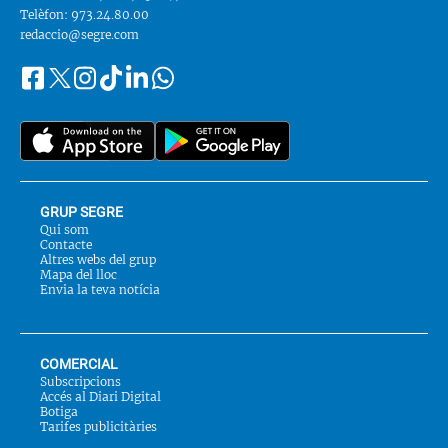
Telèfon: 973.24.80.00
redaccio@segre.com
Facebook
Instagram
Tiktok
Linkedin
Whatsapp
Segueix-
Twitter
nos
a::
GRUP SEGRE
Qui som
Contacte
Altres webs del grup
Mapa del lloc
Envia la teva notícia
COMERCIAL
Subscripcions
Accés al Diari Digital
Botiga
Tarifes publicitàries