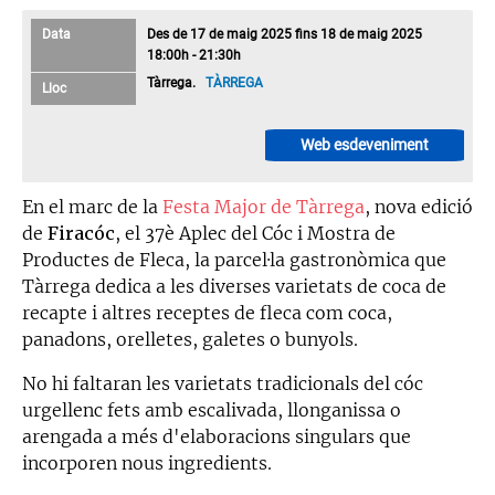
Data
Des de 17 de maig 2025 fins 18 de maig 2025
18:00h - 21:30h
Tàrrega.
TÀRREGA
Lloc
Web esdeveniment
En el marc de la
Festa Major de Tàrrega
, nova edició
de
Firacóc
, el 37è Aplec del Cóc i Mostra de
Productes de Fleca, la parcel·la gastronòmica que
Tàrrega dedica a les diverses varietats de coca de
recapte i altres receptes de fleca com coca,
panadons, orelletes, galetes o bunyols.
No hi faltaran les varietats tradicionals del cóc
urgellenc fets amb escalivada, llonganissa o
arengada a més d'elaboracions singulars que
incorporen nous ingredients.