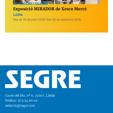
EXPOSICIONS I GALERIES
Exposició MIRADOR de Xesco Mercè
LLEIDA
Des de 30 de juliol 2026 fins 26 de setembre 2026
Carrer del Riu, nº 6, 25007, Lleida
Telèfon: 973.24.80.00
redaccio@segre.com