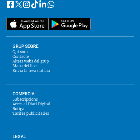
Facebook
Instagram
Tiktok
Linkedin
Whatsapp
Segueix-
Twitter
nos
a::
GRUP SEGRE
Qui som
Contacte
Altres webs del grup
Mapa del lloc
Envia la teva notícia
COMERCIAL
Subscripcions
Accés al Diari Digital
Botiga
Tarifes publicitàries
LEGAL