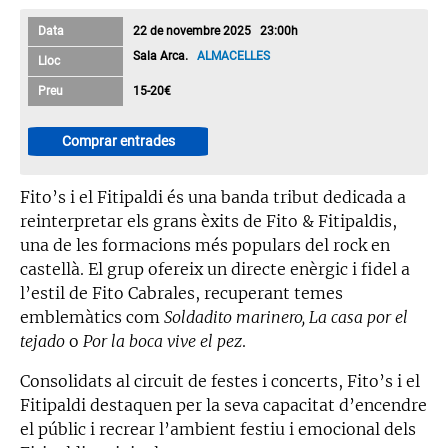
Data
22 de novembre 2025 23:00h
Sala Arca.
ALMACELLES
Lloc
Preu
15-20€
Comprar entrades
Fito’s i el Fitipaldi és una banda tribut dedicada a
reinterpretar els grans èxits de Fito & Fitipaldis,
una de les formacions més populars del rock en
castellà. El grup ofereix un directe enèrgic i fidel a
l’estil de Fito Cabrales, recuperant temes
emblemàtics com
Soldadito marinero, La casa por el
tejado
o
Por la boca vive el pez
.
Consolidats al circuit de festes i concerts, Fito’s i el
Fitipaldi destaquen per la seva capacitat d’encendre
el públic i recrear l’ambient festiu i emocional dels