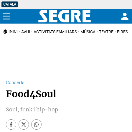
CATALÀ
Menú
🏠 INICI
AVUI
ACTIVITATS FAMILIARS
MÚSICA
TEATRE
FIRES I
Concerts
Food4Soul
Soul, funk i hip-hop