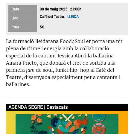
Data
08 de maig 2025 21:00h
Cafè del Teatre.
LLEIDA
Lloc
Preu
5€
La formació lleidatana Food4Soul et porta una nit
plena de ritme i energia amb la col·laboració
especial de la cantant Jessica Abu i la ballarina
Ainara Prieto, que donarà el tret de sortida a la
primera
jam
de soul, funk i hip-hop al Cafè del
Teatre, dissenyada especialment per a cantants i
ballarines.
AGENDA SEGRE | Destacats