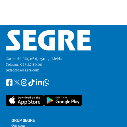
Carrer del Riu, nº 6, 25007, Lleida
Telèfon: 973.24.80.00
redaccio@segre.com
Facebook
Instagram
Tiktok
Linkedin
Whatsapp
Segueix-
Twitter
nos
a::
GRUP SEGRE
Qui som