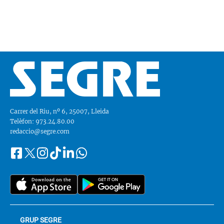
Carrer del Riu, nº 6, 25007, Lleida
Telèfon: 973.24.80.00
redaccio@segre.com
Facebook
Instagram
Tiktok
Linkedin
Whatsapp
Segueix-
Twitter
nos
a::
GRUP SEGRE