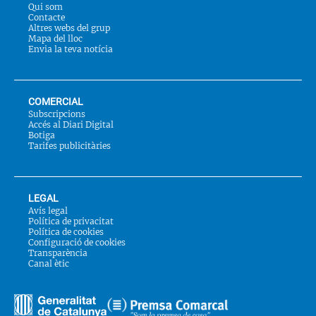
Qui som
Contacte
Altres webs del grup
Mapa del lloc
Envia la teva notícia
COMERCIAL
Subscripcions
Accés al Diari Digital
Botiga
Tarifes publicitàries
LEGAL
Avís legal
Política de privacitat
Política de cookies
Configuració de cookies
Transparència
Canal ètic