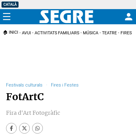
CATALÀ
Menú
🏠 INICI
AVUI
ACTIVITATS FAMILIARS
MÚSICA
TEATRE
FIRES I
Festivals culturals · Fires i Festes
FotArtC
Fira d'Art Fotogràfic