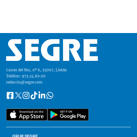
Carrer del Riu, nº 6, 25007, Lleida
Telèfon: 973.24.80.00
redaccio@segre.com
Facebook
Instagram
Tiktok
Linkedin
Whatsapp
Segueix-
Twitter
nos
a::
GRUP SEGRE