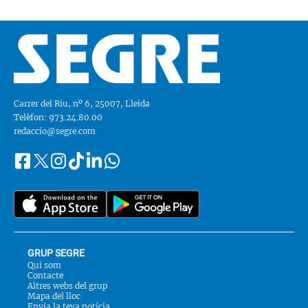
Carrer del Riu, nº 6, 25007, Lleida
Telèfon: 973.24.80.00
redaccio@segre.com
Facebook
Instagram
Tiktok
Linkedin
Whatsapp
Segueix-
Twitter
nos
a::
GRUP SEGRE
Qui som
Contacte
Altres webs del grup
Mapa del lloc
Envia la teva notícia