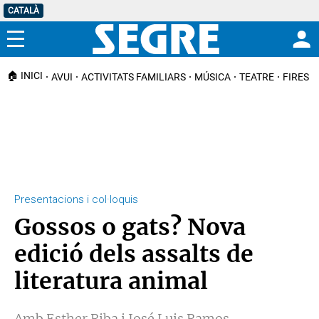
CATALÀ
Menú
🏠 INICI
AVUI
ACTIVITATS FAMILIARS
MÚSICA
TEATRE
FIRES I
Presentacions i col·loquis
Gossos o gats? Nova
edició dels assalts de
literatura animal
Amb Esther Riba i José Luis Ramos