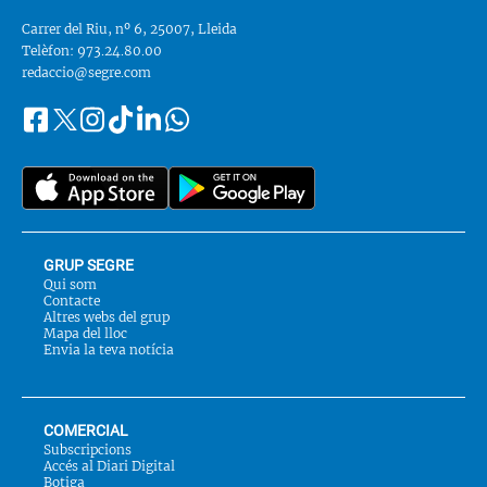
Carrer del Riu, nº 6, 25007, Lleida
Telèfon: 973.24.80.00
redaccio@segre.com
Facebook
Instagram
Tiktok
Linkedin
Whatsapp
Segueix-
Twitter
nos
a::
GRUP SEGRE
Qui som
Contacte
Altres webs del grup
Mapa del lloc
Envia la teva notícia
COMERCIAL
Subscripcions
Accés al Diari Digital
Botiga