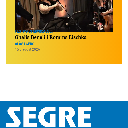
FESTIVALS MUSICALS ...
Ghalia Benali i Romina Lischka
ALÀS I CERC
15 d’agost 2026